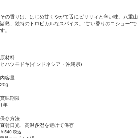
その香りは、はじめ甘くやがて舌にピリリィと辛い味。八重山
諸島、独特のトロピカルなスパイス。"甘い香りのコショー"で
す。
原材料
ヒハツモドキ(インドネシア・沖縄県)
内容量
20g
賞味期限
1年
保存方法
直射日光、高温多湿を避けて保存
￥540
税込
商品コード：
v45